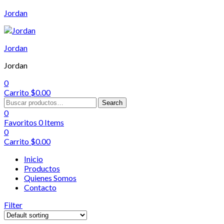
Jordan
Menu
Jordan
Jordan
0
Carrito
$
0.00
Search
Search
for:
0
Favoritos
0
Items
0
Carrito
$
0.00
Inicio
Productos
Quienes Somos
Contacto
Filter