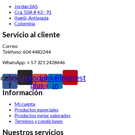
Jordan SAS
Cra. 50A # 43 - 91
Itagüi, Antioquia
Colombia
Servicio al cliente
Correo:
store@jordansas.com
Teléfono: 604 4482244
WhatsApp: + 57 321 2428646
acebook-
Instagram
Google-
Linkedin-
Pinterest
f
plus-g
in
Información
Mi cuenta
Productos especiales
Productos mejor valorados
Terminos y condiciones
Nuestros servicios