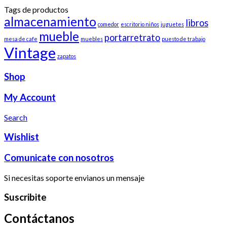
Tags de productos
almacenamiento
libros
comedor
escritorio niños
juguetes
mueble
portarretrato
mesa de cafe
muebles
puesto de trabajo
Vintage
zapatos
Shop
My Account
Search
Wishlist
Comunicate con nosotros
Si necesitas soporte envianos un mensaje
Suscribite
Contáctanos