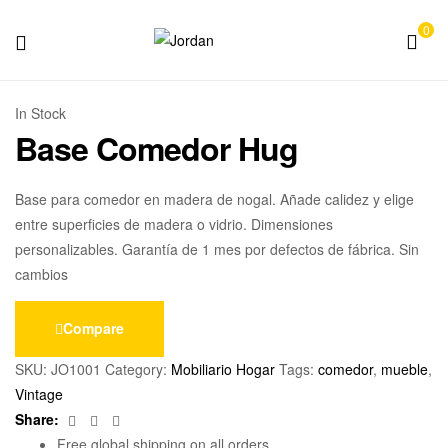
0
Jordan
In Stock
Base Comedor Hug
Base para comedor en madera de nogal. Añade calidez y elige
entre superficies de madera o vidrio. Dimensiones
personalizables. Garantía de 1 mes por defectos de fábrica. Sin
cambios
Compare
SKU:
JO1001
Category:
Mobiliario Hogar
Tags:
comedor
,
mueble
,
Vintage
Facebook
Twitter
Email
Share:
Free global shipping on all orders